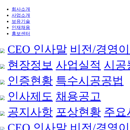
회사소개
사업소개
보유기술
인재채용
홍보센터
CEO 인사말
비전/경영
현장정보
사업실적
시공
인증현황
특수시공공법
인사제도
채용공고
공지사항
포상현황
주요
CEO 인사말
비전/경영